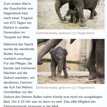
Zum ersten Mal in
der Geschichte von
Hagenbeck kam
nach einer Tragzeit
von 672 Tagen ein
Elefant in zweiter
Generation im
Elefantenbaby geboren (c) Hagenbeck
Tierpark zur Welt.
Während der Nacht
wurde die werdende
Mutter Kandy
merklich unruhiger.
Für die Pfleger, die
bereits seit mehreren
Nächten auf die
Geburt warteten, ein
deutliches Zeichen:
die Kuh hat Wehen.
Elefantenbaby geboren (c) Hagenbeck
Unmittelbar vor der
Geburt des kleinen Bullen nahm Kandy erst noch ein ausgiebiges
Bad. Um 5.10 Uhr war es dann so weit: Das elfte Mitglied der
Elefantenherde plumpste in die Welt.