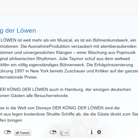
ig der Löwen
WEN ist weit mehr als ein Musical, es ist ein Bühnenkunstwerk, ein
Emotionen. Die AusnahmeProduktion verzaubert mit atemberaubenden
stümen und unvergesslichen Klängen – einer Mischung aus Popmusik
iginal afrikanischen Rhythmen. Julie Taymor schuf aus dem weltweit
ckfilm ein völlig eigenständiges Bühnenwerk. Die ErfolgsInszenierung
fführung 1997 in New York bereits Zuschauer und Kritiker auf der ganze
ternationale Preise.
s DER KÖNIG DER LÖWEN auch in Hamburg, der einzigen deutschen
llionen Gästen alle Besucherrekorde.
ise in die Welt von Disneys DER KÖNIG DER LÖWEN sind die
 aus legen kostenlose Shuttle-Schiffe ab, die die Gäste direkt zum St
fen bringen