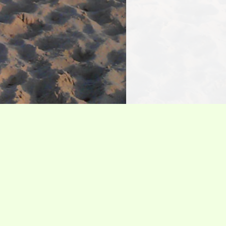
Erlebnis Norden
Ham
Freizeit erleben
Insel Guide
Campingplätze
Tierparks
Schwimmbäder
Freizeitparks