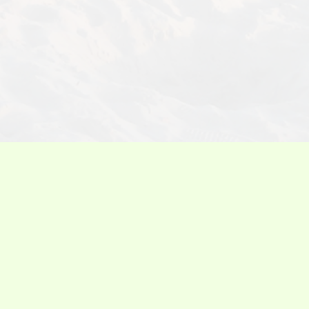
burg
Musicals
Der König der Löwen
Aktuell im Norden